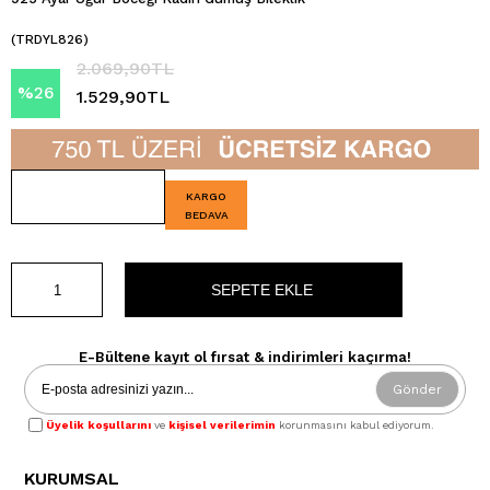
(TRDYL826)
2.069,90TL
%
26
1.529,90TL
İndirim
KARGO
BEDAVA
E-Bültene kayıt ol fırsat & indirimleri kaçırma!
Gönder
Üyelik koşullarını
ve
kişisel verilerimin
korunmasını kabul ediyorum.
KURUMSAL