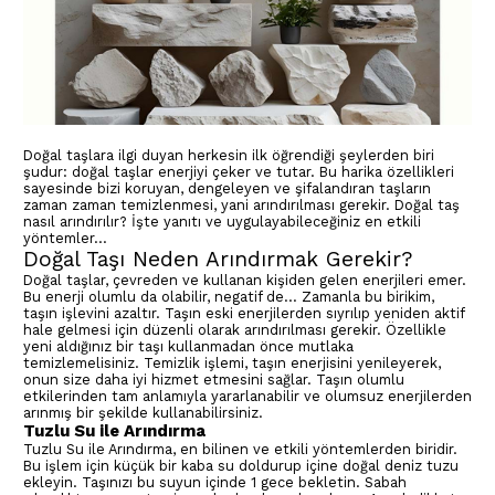
Doğal taşlara ilgi duyan herkesin ilk öğrendiği şeylerden biri
şudur: doğal taşlar enerjiyi çeker ve tutar. Bu harika özellikleri
sayesinde bizi koruyan, dengeleyen ve şifalandıran taşların
zaman zaman temizlenmesi, yani arındırılması gerekir. Doğal taş
nasıl arındırılır? İşte yanıtı ve uygulayabileceğiniz en etkili
yöntemler…
Doğal Taşı Neden Arındırmak Gerekir?
Doğal taşlar, çevreden ve kullanan kişiden gelen enerjileri emer.
Bu enerji olumlu da olabilir, negatif de… Zamanla bu birikim,
taşın işlevini azaltır. Taşın eski enerjilerden sıyrılıp yeniden aktif
hale gelmesi için düzenli olarak arındırılması gerekir. Özellikle
yeni aldığınız bir taşı kullanmadan önce mutlaka
temizlemelisiniz. Temizlik işlemi, taşın enerjisini yenileyerek,
onun size daha iyi hizmet etmesini sağlar. Taşın olumlu
etkilerinden tam anlamıyla yararlanabilir ve olumsuz enerjilerden
arınmış bir şekilde kullanabilirsiniz.
Tuzlu Su ile Arındırma
Tuzlu Su ile Arındırma, en bilinen ve etkili yöntemlerden biridir.
Bu işlem için küçük bir kaba su doldurup içine doğal deniz tuzu
ekleyin. Taşınızı bu suyun içinde 1 gece bekletin. Sabah