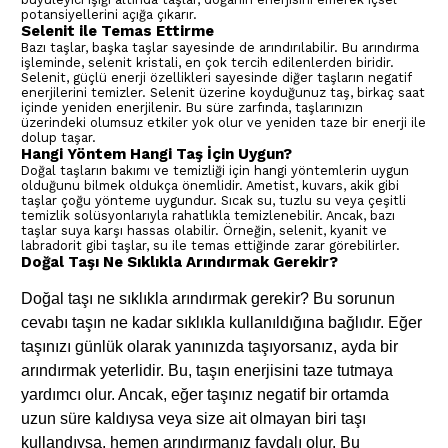
potansiyellerini açığa çıkarır.
Selenit ile Temas Ettirme
Bazı taşlar, başka taşlar sayesinde de arındırılabilir. Bu arındırma
işleminde, selenit kristali, en çok tercih edilenlerden biridir.
Selenit, güçlü enerji özellikleri sayesinde diğer taşların negatif
enerjilerini temizler. Selenit üzerine koyduğunuz taş, birkaç saat
içinde yeniden enerjilenir. Bu süre zarfında, taşlarınızın
üzerindeki olumsuz etkiler yok olur ve yeniden taze bir enerji ile
dolup taşar.
Hangi Yöntem Hangi Taş İçin Uygun?
Doğal taşların bakımı ve temizliği için hangi yöntemlerin uygun
olduğunu bilmek oldukça önemlidir. Ametist, kuvars, akik gibi
taşlar çoğu yönteme uygundur. Sıcak su, tuzlu su veya çeşitli
temizlik solüsyonlarıyla rahatlıkla temizlenebilir. Ancak, bazı
taşlar suya karşı hassas olabilir. Örneğin, selenit, kyanit ve
labradorit gibi taşlar, su ile temas ettiğinde zarar görebilirler.
Doğal Taşı Ne Sıklıkla Arındırmak Gerekir?
Doğal taşı ne sıklıkla arındırmak gerekir? Bu sorunun
cevabı taşın ne kadar sıklıkla kullanıldığına bağlıdır. Eğer
taşınızı günlük olarak yanınızda taşıyorsanız, ayda bir
arındırmak yeterlidir. Bu, taşın enerjisini taze tutmaya
yardımcı olur. Ancak, eğer taşınız negatif bir ortamda
uzun süre kaldıysa veya size ait olmayan biri taşı
kullandıysa, hemen arındırmanız faydalı olur. Bu