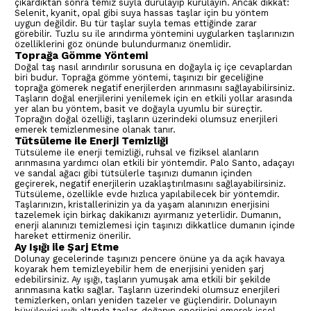
çıkardıktan sonra temiz suyla durulayıp kurulayın. Ancak dikkat:
Selenit, kyanit, opal gibi suya hassas taşlar için bu yöntem
uygun değildir. Bu tür taşlar suyla temas ettiğinde zarar
görebilir. Tuzlu su ile arındırma yöntemini uygularken taşlarınızın
özelliklerini göz önünde bulundurmanız önemlidir.
Toprağa Gömme Yöntemi
Doğal taş nasıl arındırılır sorusuna en doğayla iç içe cevaplardan
biri budur. Toprağa gömme yöntemi, taşınızı bir geceliğine
toprağa gömerek negatif enerjilerden arınmasını sağlayabilirsiniz.
Taşların doğal enerjilerini yenilemek için en etkili yollar arasında
yer alan bu yöntem, basit ve doğayla uyumlu bir süreçtir.
Toprağın doğal özelliği, taşların üzerindeki olumsuz enerjileri
emerek temizlenmesine olanak tanır.
Tütsüleme ile Enerji Temizliği
Tütsüleme ile enerji temizliği, ruhsal ve fiziksel alanların
arınmasına yardımcı olan etkili bir yöntemdir. Palo Santo, adaçayı
ve sandal ağacı gibi tütsülerle taşınızı dumanın içinden
geçirerek, negatif enerjilerin uzaklaştırılmasını sağlayabilirsiniz.
Tütsüleme, özellikle evde hızlıca yapılabilecek bir yöntemdir.
Taşlarınızın, kristallerinizin ya da yaşam alanınızın enerjisini
tazelemek için birkaç dakikanızı ayırmanız yeterlidir. Dumanın,
enerji alanınızı temizlemesi için taşınızı dikkatlice dumanın içinde
hareket ettirmeniz önerilir.
Ay Işığı ile Şarj Etme
Dolunay gecelerinde taşınızı pencere önüne ya da açık havaya
koyarak hem temizleyebilir hem de enerjisini yeniden şarj
edebilirsiniz. Ay ışığı, taşların yumuşak ama etkili bir şekilde
arınmasına katkı sağlar. Taşların üzerindeki olumsuz enerjileri
temizlerken, onları yeniden tazeler ve güçlendirir. Dolunayın
büyüleyici ışığı altında taşlar, doğanın enerjisini emerek içsel