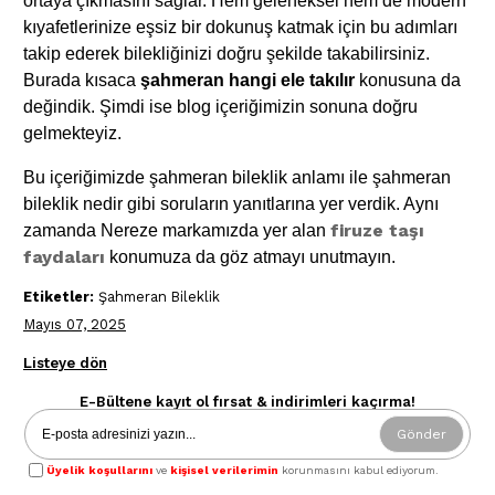
ortaya çıkmasını sağlar. Hem geleneksel hem de modern
kıyafetlerinize eşsiz bir dokunuş katmak için bu adımları
takip ederek bilekliğinizi doğru şekilde takabilirsiniz.
Burada kısaca
şahmeran hangi ele takılır
konusuna da
değindik. Şimdi ise blog içeriğimizin sonuna doğru
gelmekteyiz.
Bu içeriğimizde şahmeran bileklik anlamı ile şahmeran
bileklik nedir gibi soruların yanıtlarına yer verdik. Aynı
firuze taşı
zamanda Nereze markamızda yer alan
faydaları
konumuza da göz atmayı unutmayın.
Etiketler:
Şahmeran Bileklik
Mayıs 07, 2025
Listeye dön
E-Bültene kayıt ol fırsat & indirimleri kaçırma!
Gönder
Üyelik koşullarını
ve
kişisel verilerimin
korunmasını kabul ediyorum.